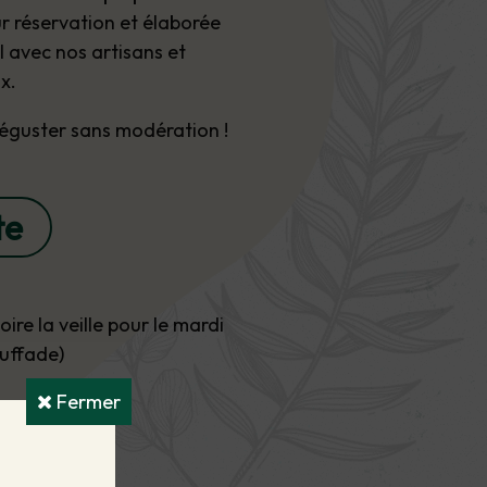
ur réservation et
élaborée
l avec nos artisans et
x.
éguster sans modération !
te
ire la veille pour le mardi
truffade)
Fermer