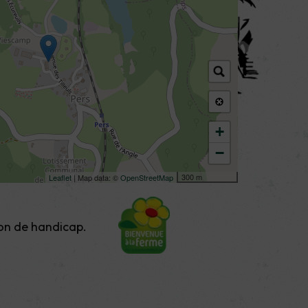
+
−
300 m
Leaflet
| Map data: ©
OpenStreetMap
ion de handicap.