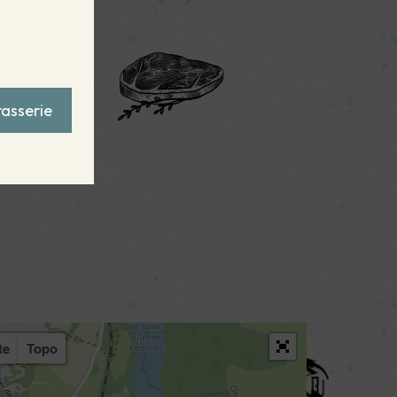
rasserie
te
Topo