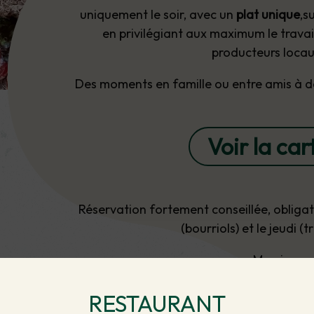
uniquement le soir, avec un
plat unique
,s
en privilégiant aux maximum le travai
producteurs locau
Des moments en famille ou entre amis à d
Voir la car
Réservation fortement conseillée, obligato
(bourriols) et le jeudi (
Merci
RESTAURANT